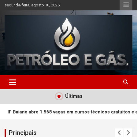
Skip
segunda-feira, agosto 10, 2026
to
content
Petróleo e Gás | Últimas
notícias relacionadas a
Últimas
petróleo, gás, vagas de
emprego, energia, setor
 abre 1.568 vagas em cursos técnicos gratuitos e a distância 
offshore, economia,
Principais
tecnologia, indústria