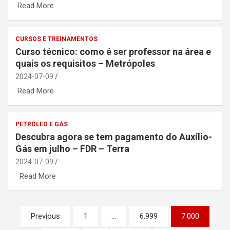
Read More
CURSOS E TREINAMENTOS
Curso técnico: como é ser professor na área e
quais os requisitos – Metrópoles
2024-07-09
Read More
PETRÓLEO E GÁS
Descubra agora se tem pagamento do Auxílio-
Gás em julho – FDR – Terra
2024-07-09
Read More
Paginação
Previous
1
…
6.999
7.000
de