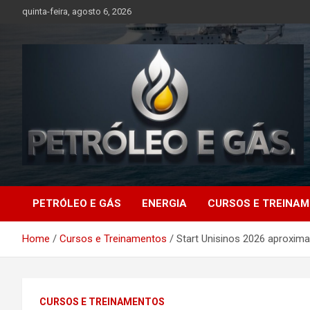
Skip
quinta-feira, agosto 6, 2026
to
content
Petróleo e Gás |
PETRÓLEO E GÁS
ENERGIA
CURSOS E TREINA
Últimas notícias
Home
Cursos e Treinamentos
Start Unisinos 2026 aproxima
relacionadas a
petróleo, gás, vagas de
CURSOS E TREINAMENTOS