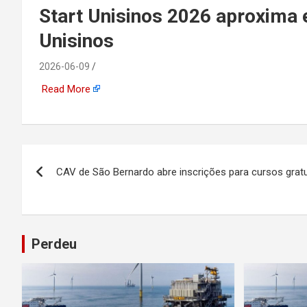
emprego, energia, seto
Start Unisinos 2026 aproxima e
Unisinos
offshore, economia,
2026-06-09
tecnologia, indústria
Read More
automotiva, mineração,
indústria naval, etc
Navegação
CAV de São Bernardo abre inscrições para cursos grat
de
Post
Perdeu