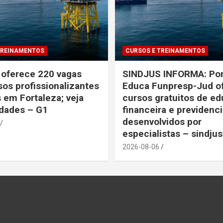
TREINAMENTOS
CURSOS E TREINAMENTOS
o oferece 220 vagas
SINDJUS INFORMA: Por
sos profissionalizantes
Educa Funpresp-Jud o
s em Fortaleza; veja
cursos gratuitos de e
idades – G1
financeira e previdenci
desenvolvidos por
especialistas – sindju
2026-08-06