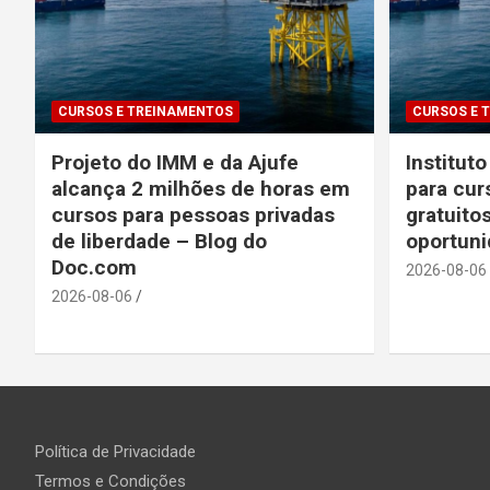
CURSOS E TREINAMENTOS
CURSOS E 
Projeto do IMM e da Ajufe
Institut
alcança 2 milhões de horas em
para cur
cursos para pessoas privadas
gratuito
de liberdade – Blog do
oportun
Doc.com
2026-08-06
2026-08-06
Política de Privacidade
Termos e Condições