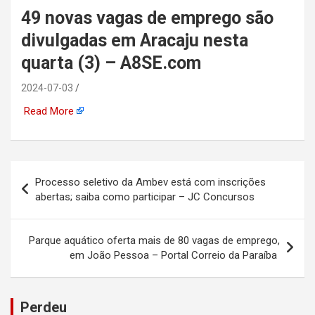
49 novas vagas de emprego são
automotiva, mineração,
divulgadas em Aracaju nesta
indústria naval, etc
quarta (3) – A8SE.com
2024-07-03
Read More
Navegação
Processo seletivo da Ambev está com inscrições
de
abertas; saiba como participar – JC Concursos
Post
Parque aquático oferta mais de 80 vagas de emprego,
em João Pessoa – Portal Correio da Paraíba
Perdeu