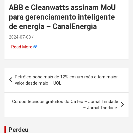
ABB e Cleanwatts assinam MoU
automotiva, mineração,
para gerenciamento inteligente
indústria naval, etc
de energia – CanalEnergia
2024-07-03
Read More
Navegação
Petróleo sobe mais de 12% em um mês e tem maior
de
valor desde maio – UOL
Post
Cursos técnicos gratuitos do CaTec – Jornal Trindade
– Jornal Trindade
Perdeu