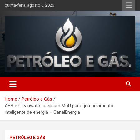
Skip
quinta-feira, agosto 6, 2026
to
content
Petróleo e Gás | Últimas
notícias relacionadas a
Home
Petróleo e Gás
petróleo, gás, vagas de
ABB e Cleanwatts assinam MoU para gerenciamento
emprego, energia, setor
inteligente de energia – CanalEnergia
offshore, economia,
tecnologia, indústria
PETRÓLEO E GÁS