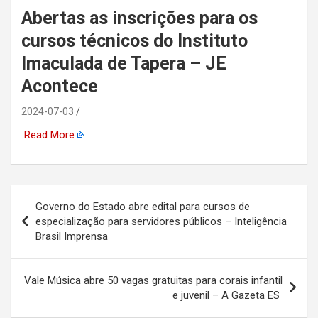
Abertas as inscrições para os
automotiva, mineração,
cursos técnicos do Instituto
indústria naval, etc
Imaculada de Tapera – JE
Acontece
2024-07-03
Read More
Navegação
Governo do Estado abre edital para cursos de
de
especialização para servidores públicos – Inteligência
Brasil Imprensa
Post
Vale Música abre 50 vagas gratuitas para corais infantil
e juvenil – A Gazeta ES