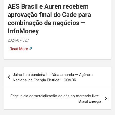
AES Brasil e Auren recebem
automotiva, mineração,
aprovação final do Cade para
indústria naval, etc
combinação de negócios –
InfoMoney
2024-07-02
Read More
Navegação
Julho terá bandeira tarifária amarela — Agência
de
Nacional de Energia Elétrica – GOV.BR
Post
Edge inicia comercialização de gás no mercado livre –
Brasil Energia