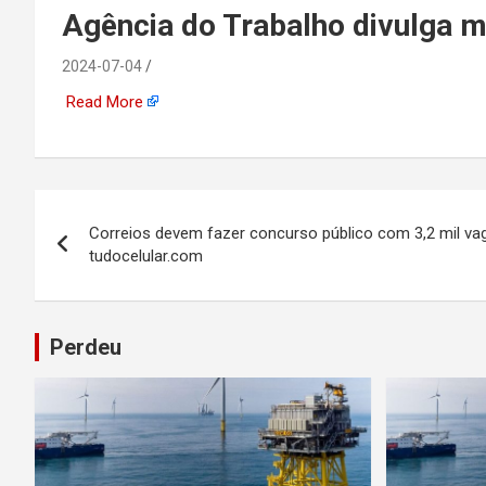
emprego, energia, seto
Agência do Trabalho divulga 
offshore, economia,
2024-07-04
Read More
tecnologia, indústria
automotiva, mineração,
Navegação
Correios devem fazer concurso público com 3,2 mil vag
indústria naval, etc
de
tudocelular.com
Post
Perdeu