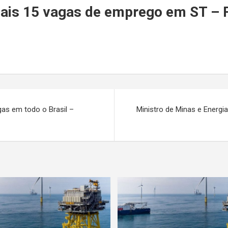
r
mais 15 vagas de emprego em ST – F
as em todo o Brasil –
Ministro de Minas e Energi