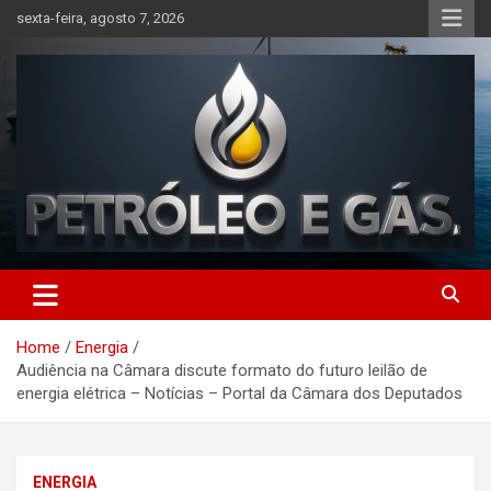
Skip
sexta-feira, agosto 7, 2026
to
content
Petróleo e Gás | Últimas
notícias relacionadas a
Home
Energia
petróleo, gás, vagas de
Audiência na Câmara discute formato do futuro leilão de
emprego, energia, setor
energia elétrica – Notícias – Portal da Câmara dos Deputados
offshore, economia,
tecnologia, indústria
ENERGIA