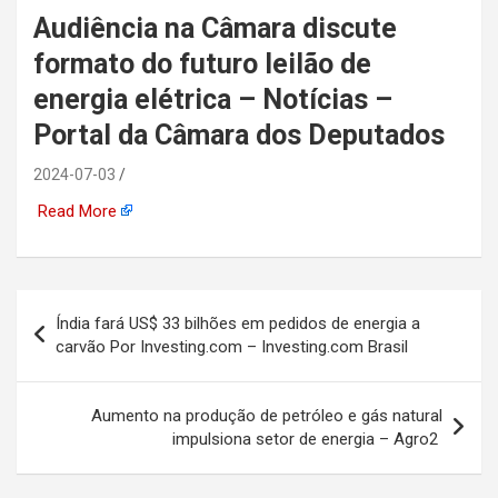
Audiência na Câmara discute
automotiva, mineração,
formato do futuro leilão de
indústria naval, etc
energia elétrica – Notícias –
Portal da Câmara dos Deputados
2024-07-03
Read More
Navegação
Índia fará US$ 33 bilhões em pedidos de energia a
de
carvão Por Investing.com – Investing.com Brasil
Post
Aumento na produção de petróleo e gás natural
impulsiona setor de energia – Agro2