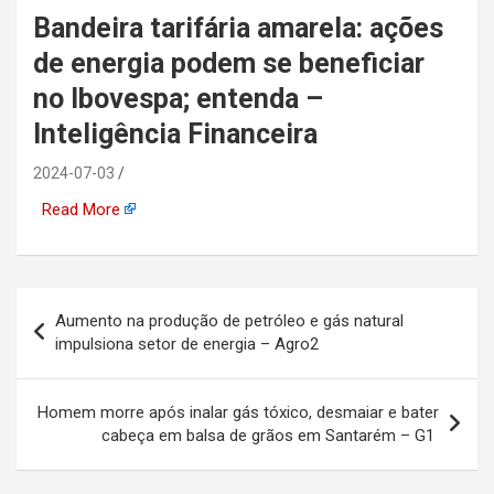
Bandeira tarifária amarela: ações
automotiva, mineração,
de energia podem se beneficiar
indústria naval, etc
no Ibovespa; entenda –
Inteligência Financeira
2024-07-03
Read More
Navegação
Aumento na produção de petróleo e gás natural
de
impulsiona setor de energia – Agro2
Post
Homem morre após inalar gás tóxico, desmaiar e bater
cabeça em balsa de grãos em Santarém – G1