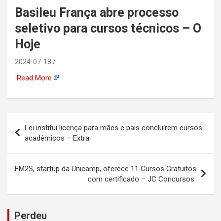
Basileu França abre processo
automotiva, mineração,
seletivo para cursos técnicos – O
indústria naval, etc
Hoje
2024-07-18
Read More
Navegação
Lei institui licença para mães e pais concluírem cursos
de
acadêmicos – Extra
Post
FM2S, startup da Unicamp, oferece 11 Cursos Gratuitos
com certificado – JC Concursos
Perdeu