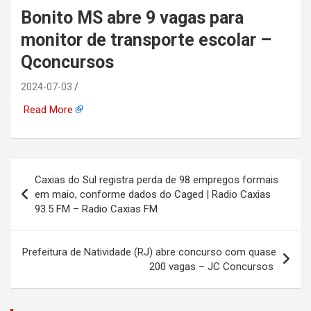
Bonito MS abre 9 vagas para
automotiva, mineração,
monitor de transporte escolar –
indústria naval, etc
Qconcursos
2024-07-03
Read More
Navegação
Caxias do Sul registra perda de 98 empregos formais
de
em maio, conforme dados do Caged | Radio Caxias
93.5 FM – Radio Caxias FM
Post
Prefeitura de Natividade (RJ) abre concurso com quase
200 vagas – JC Concursos