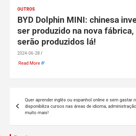
emprego, energia, seto
OUTROS
BYD Dolphin MINI: chinesa inve
offshore, economia,
ser produzido na nova fábrica
tecnologia, indústria
serão produzidos lá!
automotiva, mineração,
2024-06-28
Read More
indústria naval, etc
Navegação
Quer aprender inglês ou espanhol online e sem gastar 
de
disponibiliza cursos nas áreas de idioma, administração
muito mais!
Post