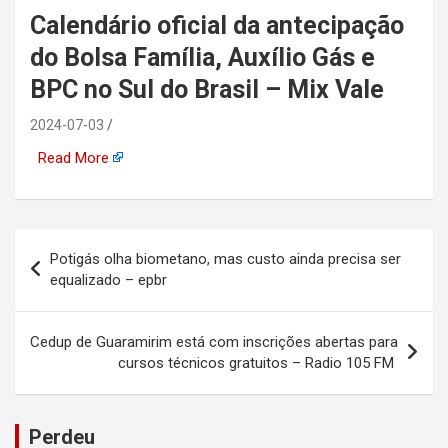
Calendário oficial da antecipação
automotiva, mineração,
do Bolsa Família, Auxílio Gás e
indústria naval, etc
BPC no Sul do Brasil – Mix Vale
2024-07-03
Read More
Navegação
Potigás olha biometano, mas custo ainda precisa ser
de
equalizado – epbr
Post
Cedup de Guaramirim está com inscrições abertas para
cursos técnicos gratuitos – Radio 105 FM
Perdeu