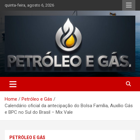
Skip
quinta-feira, agosto 6, 2026
to
content
Petróleo e Gás | Últimas
notícias relacionadas a
Home
Petróleo e Gás
petróleo, gás, vagas de
Calendário oficial da antecipação do Bolsa Família, Auxílio Gás
emprego, energia, setor
e BPC no Sul do Brasil – Mix Vale
offshore, economia,
tecnologia, indústria
PETRÓLEO E GÁS