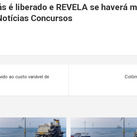
r
o Gás é liberado e REVELA se have
 Notícias Concursos
ido ao custo variável de
Colôm