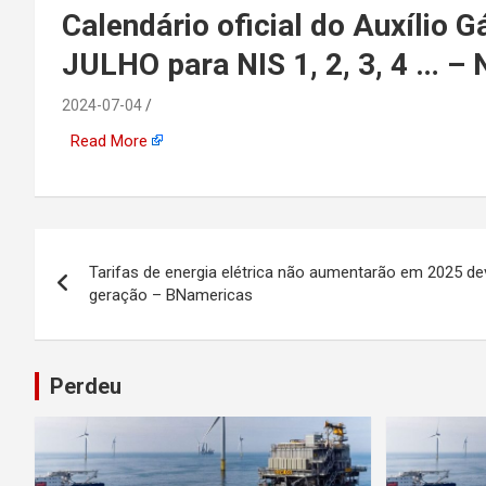
emprego, energia, seto
Calendário oficial do Auxíli
JULHO para NIS 1, 2, 3, 4 … –
offshore, economia,
2024-07-04
tecnologia, indústria
Read More
automotiva, mineração,
indústria naval, etc
Navegação
Tarifas de energia elétrica não aumentarão em 2025 dev
de
geração – BNamericas
Post
Perdeu