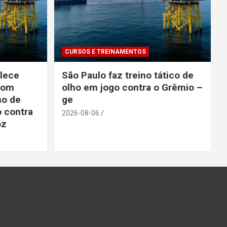
CURSOS E TREINAMENTOS
lece
São Paulo faz treino tático de
com
olho em jogo contra o Grêmio –
no de
ge
 contra
2026-08-06
oz