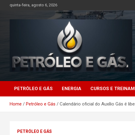
Skip
quinta-feira, agosto 6, 2026
to
content
Petróleo e Gás |
PETRÓLEO E GÁS
ENERGIA
CURSOS E TREINA
Últimas notícias
Home
Petróleo e Gás
Calendário oficial do Auxílio Gás é
relacionadas a
petróleo, gás, vagas de
PETRÓLEO E GÁS