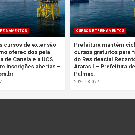
TREINAMENTOS
CURSOS E TREINAMENTOS
s cursos de extensão
Prefeitura mantém cic
mo oferecidos pela
cursos gratuitos para f
ra de Canela e a UCS
do Residencial Recant
m inscrições abertas –
Araras I – Prefeitura d
com.br
Palmas.
2026-08-07