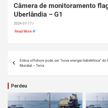
emprego, energia, seto
Câmera de monitoramento flagr
Uberlândia – G1
offshore, economia,
2024-07-17
tecnologia, indústria
Read More
automotiva, mineração,
indústria naval, etc
Navegação
Eólica offshore pode ser “nova energia hidrelétrica” do 
de
Mundial – Terra
Post
Perdeu