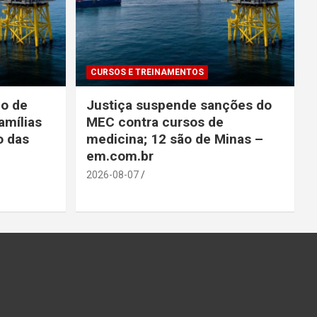
CURSOS E TREINAMENTOS
lo de
Justiça suspende sanções do
amílias
MEC contra cursos de
o das
medicina; 12 são de Minas –
e
em.com.br
2026-08-07