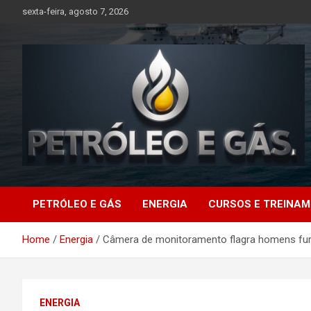
Skip
sexta-feira, agosto 7, 2026
to
content
Petróleo e Gás |
PETRÓLEO E GÁS
ENERGIA
CURSOS E TREINA
Últimas notícias
Home
Energia
Câmera de monitoramento flagra homens furta
relacionadas a
petróleo, gás, vagas de
ENERGIA