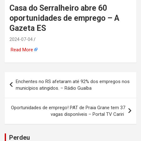
Casa do Serralheiro abre 60
automotiva, mineração,
oportunidades de emprego – A
indústria naval, etc
Gazeta ES
2024-07-04
Read More
Navegação
Enchentes no RS afetaram até 92% dos empregos nos
de
municípios atingidos. – Rádio Guaíba
Post
Oportunidades de emprego! PAT de Praia Grane tem 37
vagas disponíveis – Portal TV Cariri
Perdeu