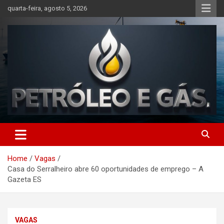
Skip
quarta-feira, agosto 5, 2026
to
content
Petróleo e Gás | Últimas
notícias relacionadas a
Home
Vagas
petróleo, gás, vagas de
Casa do Serralheiro abre 60 oportunidades de emprego – A
emprego, energia, setor
Gazeta ES
offshore, economia,
tecnologia, indústria
VAGAS