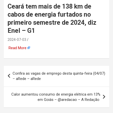
Ceará tem mais de 138 km de
automotiva, mineração,
cabos de energia furtados no
indústria naval, etc
primeiro semestre de 2024, diz
Enel – G1
2024-07-03
Read More
Navegação
Confira as vagas de emprego desta quinta-feira (04/07)
de
– aRede – aRede
Post
Calor aumentou consumo de energia elétrica em 13%
em Goiás – @aredacao – A Redação