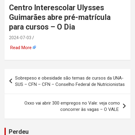
Centro Interescolar Ulysses
automotiva, mineração,
Guimarães abre pré-matrícula
indústria naval, etc
para cursos – O Dia
2024-07-03
Read More
Navegação
Sobrepeso e obesidade são temas de cursos da UNA-
de
SUS – CFN – CFN – Conselho Federal de Nutricionistas
Post
Oxxo vai abrir 300 empregos no Vale: veja como
concorrer às vagas – O VALE
Perdeu