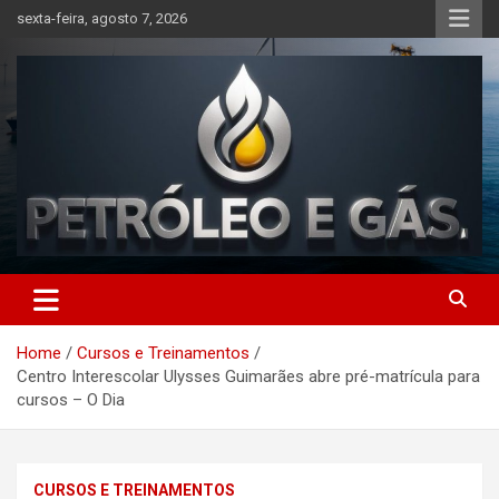
Skip
sexta-feira, agosto 7, 2026
to
content
Petróleo e Gás | Últimas
notícias relacionadas a
Home
Cursos e Treinamentos
petróleo, gás, vagas de
Centro Interescolar Ulysses Guimarães abre pré-matrícula para
emprego, energia, setor
cursos – O Dia
offshore, economia,
tecnologia, indústria
CURSOS E TREINAMENTOS