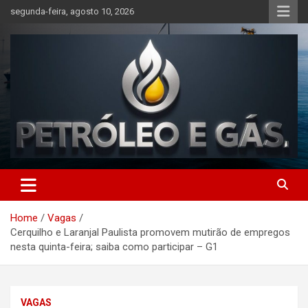
Skip
segunda-feira, agosto 10, 2026
to
content
Petróleo e Gás | Últimas
notícias relacionadas a
Home
Vagas
petróleo, gás, vagas de
Cerquilho e Laranjal Paulista promovem mutirão de empregos
emprego, energia, setor
nesta quinta-feira; saiba como participar – G1
offshore, economia,
tecnologia, indústria
VAGAS