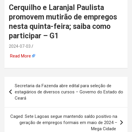
Cerquilho e Laranjal Paulista
automotiva, mineração,
promovem mutirão de empregos
indústria naval, etc
nesta quinta-feira; saiba como
participar – G1
2024-07-03
Read More
Navegação
Secretaria da Fazenda abre edital para seleção de
de
estagiários de diversos cursos – Governo do Estado do
Ceará
Post
Caged: Sete Lagoas segue mantendo saldo positivo na
geração de empregos formais em maio de 2024 –
Mega Cidade