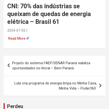
CNI: 70% das indústrias se
automotiva, mineração,
queixam de quedas de energia
indústria naval, etc
elétrica – Brasil 61
2024-07-02
Read More
Navegação
Projeto do sistema FAEP/SENAR Paraná viabiliza
de
oportunidades no litoral – Bem Paraná
Post
Lula cria programa de energia limpa no Minha Casa,
Minha Vida – Poder360
Perdeu