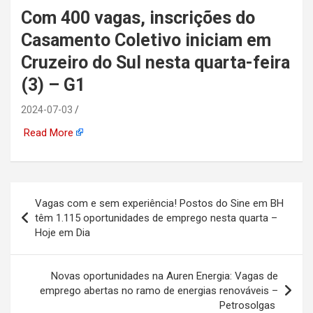
Com 400 vagas, inscrições do
automotiva, mineração,
Casamento Coletivo iniciam em
indústria naval, etc
Cruzeiro do Sul nesta quarta-feira
(3) – G1
2024-07-03
Read More
Navegação
Vagas com e sem experiência! Postos do Sine em BH
de
têm 1.115 oportunidades de emprego nesta quarta –
Hoje em Dia
Post
Novas oportunidades na Auren Energia: Vagas de
emprego abertas no ramo de energias renováveis –
Petrosolgas