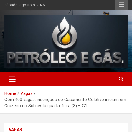
Skip
sábado, agosto 8, 2026
to
content
Petróleo e Gás | Últimas
notícias relacionadas a
Home
Vagas
petróleo, gás, vagas de
Com 400 vagas, inscrições do Casamento Coletivo iniciam em
emprego, energia, setor
Cruzeiro do Sul nesta quarta-feira (3) – G1
offshore, economia,
tecnologia, indústria
VAGAS