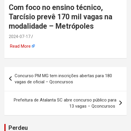
Com foco no ensino técnico,
automotiva, mineração,
Tarcísio prevê 170 mil vagas na
indústria naval, etc
modalidade – Metrópoles
2024-07-17
Read More
Navegação
Concurso PM MG tem inscrições abertas para 180
de
vagas de oficial – Qconcursos
Post
Prefeitura de Atalanta SC abre concurso público para
13 vagas – Qconcursos
Perdeu