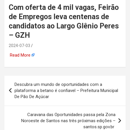
Com oferta de 4 mil vagas, Feirão
automotiva, mineração,
de Empregos leva centenas de
indústria naval, etc
candidatos ao Largo Glênio Peres
– GZH
2024-07-03
Read More
Navegação
Descubra um mundo de oportunidades com a
de
plataforma a betano é confiavel – Prefeitura Municipal
De Pão De Açúcar
Post
Caravana das Oportunidades passa pela Zona
Noroeste de Santos nas três próximas edições –
santos.sp.gov.br