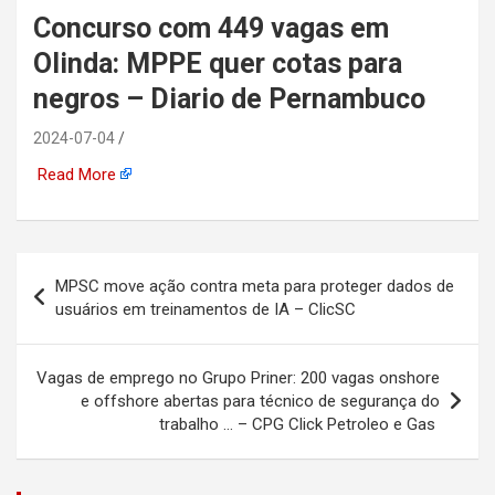
Concurso com 449 vagas em
automotiva, mineração,
Olinda: MPPE quer cotas para
indústria naval, etc
negros – Diario de Pernambuco
2024-07-04
Read More
Navegação
MPSC move ação contra meta para proteger dados de
de
usuários em treinamentos de IA – ClicSC
Post
Vagas de emprego no Grupo Priner: 200 vagas onshore
e offshore abertas para técnico de segurança do
trabalho … – CPG Click Petroleo e Gas