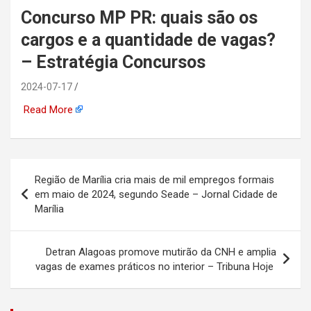
Concurso MP PR: quais são os
automotiva, mineração,
cargos e a quantidade de vagas?
indústria naval, etc
– Estratégia Concursos
2024-07-17
Read More
Navegação
Região de Marília cria mais de mil empregos formais
de
em maio de 2024, segundo Seade – Jornal Cidade de
Marília
Post
Detran Alagoas promove mutirão da CNH e amplia
vagas de exames práticos no interior – Tribuna Hoje