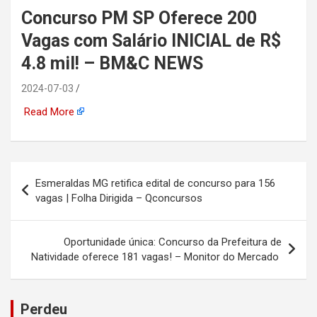
Concurso PM SP Oferece 200
automotiva, mineração,
Vagas com Salário INICIAL de R$
indústria naval, etc
4.8 mil! – BM&C NEWS
2024-07-03
Read More
Navegação
Esmeraldas MG retifica edital de concurso para 156
de
vagas | Folha Dirigida – Qconcursos
Post
Oportunidade única: Concurso da Prefeitura de
Natividade oferece 181 vagas! – Monitor do Mercado
Perdeu