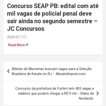
Concurso SEAP PB: edital com até
automotiva, mineração,
mil vagas de policial penal deve
indústria naval, etc
sair ainda no segundo semestre –
JC Concursos
2024-07-17
Read More
Navegação
Atletas de Blumenau buscam vagas para a Seleção
de
Brasileira de Karate no RJ – Alexandrejose.com
Post
Concurso da prefeitura de Fortim tem 403 vagas e
salários que podem chegar a R$ 9 mil – Diário do
Nordeste