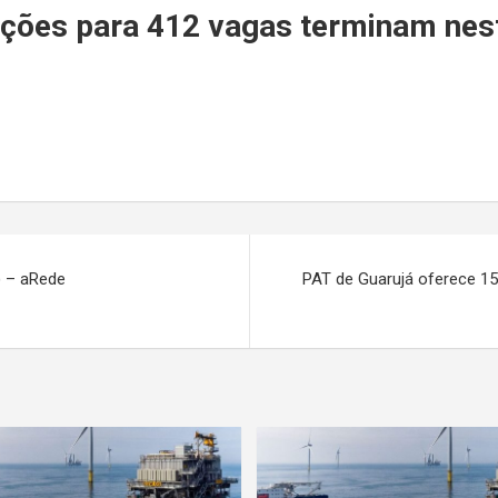
r
ições para 412 vagas terminam nest
7) – aRede
PAT de Guarujá oferece 15