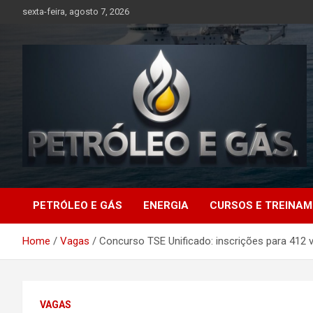
Skip
sexta-feira, agosto 7, 2026
to
content
Petróleo e Gás |
PETRÓLEO E GÁS
ENERGIA
CURSOS E TREINA
Últimas notícias
Home
Vagas
Concurso TSE Unificado: inscrições para 412 
relacionadas a
petróleo, gás, vagas de
VAGAS