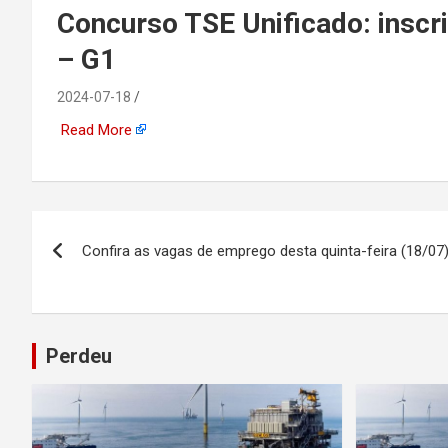
emprego, energia, seto
Concurso TSE Unificado: inscr
– G1
offshore, economia,
2024-07-18
tecnologia, indústria
Read More
automotiva, mineração,
indústria naval, etc
Navegação
Confira as vagas de emprego desta quinta-feira (18/0
de
Post
Perdeu