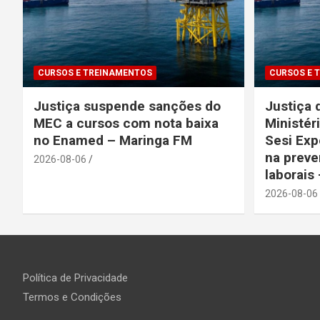
CURSOS E TREINAMENTOS
CURSOS E 
Justiça suspende sanções do
Justiça 
MEC a cursos com nota baixa
Ministér
no Enamed – Maringa FM
Sesi Exp
na preve
2026-08-06
laborais
2026-08-06
Política de Privacidade
Termos e Condições