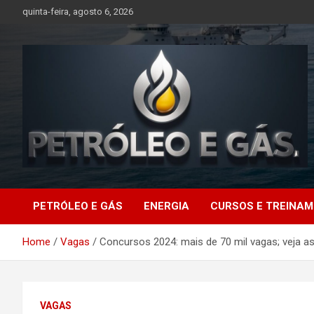
Skip
quinta-feira, agosto 6, 2026
to
content
Petróleo e Gás |
PETRÓLEO E GÁS
ENERGIA
CURSOS E TREINA
Últimas notícias
Home
Vagas
Concursos 2024: mais de 70 mil vagas; veja as
relacionadas a
petróleo, gás, vagas de
VAGAS