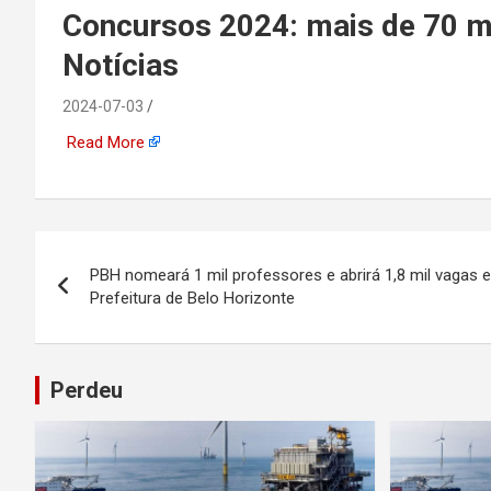
emprego, energia, seto
Concursos 2024: mais de 70 mil
Notícias
offshore, economia,
2024-07-03
tecnologia, indústria
Read More
automotiva, mineração,
indústria naval, etc
Navegação
PBH nomeará 1 mil professores e abrirá 1,8 mil vagas
de
Prefeitura de Belo Horizonte
Post
Perdeu