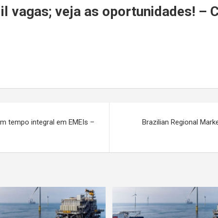
r
 vagas; veja as oportunidades! – C
 em tempo integral em EMEIs –
Brazilian Regional Mark