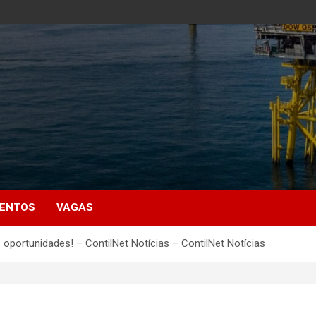
MENTOS
VAGAS
 oportunidades! – ContilNet Notícias – ContilNet Notícias