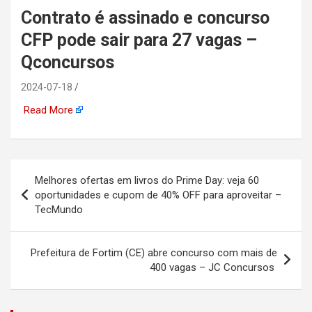
Contrato é assinado e concurso
automotiva, mineração,
CFP pode sair para 27 vagas –
indústria naval, etc
Qconcursos
2024-07-18
Read More
Navegação
Melhores ofertas em livros do Prime Day: veja 60
de
oportunidades e cupom de 40% OFF para aproveitar –
TecMundo
Post
Prefeitura de Fortim (CE) abre concurso com mais de
400 vagas – JC Concursos