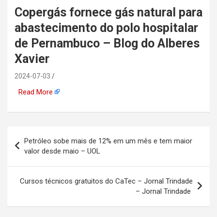
Copergás fornece gás natural para
automotiva, mineração,
abastecimento do polo hospitalar
indústria naval, etc
de Pernambuco – Blog do Alberes
Xavier
2024-07-03
Read More
Navegação
Petróleo sobe mais de 12% em um mês e tem maior
de
valor desde maio – UOL
Post
Cursos técnicos gratuitos do CaTec – Jornal Trindade
– Jornal Trindade