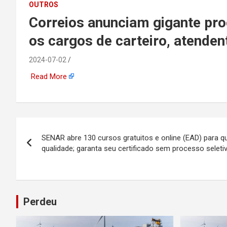
emprego, energia, seto
OUTROS
Correios anunciam gigante proc
offshore, economia,
os cargos de carteiro, atende
tecnologia, indústria
2024-07-02
Read More
automotiva, mineração,
indústria naval, etc
Navegação
SENAR abre 130 cursos gratuitos e online (EAD) para
de
qualidade; garanta seu certificado sem processo seleti
Post
Perdeu