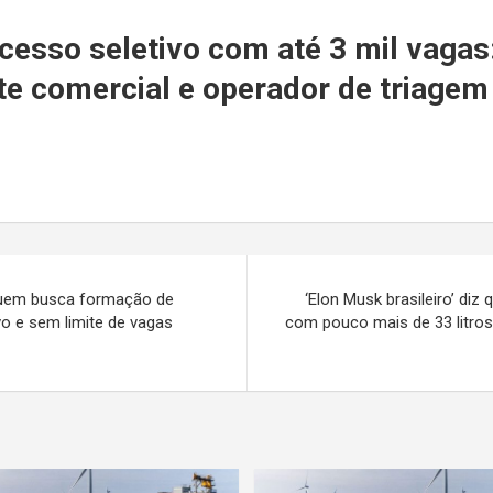
r
esso seletivo com até 3 mil vagas:
nte comercial e operador de triagem
 quem busca formação de
‘Elon Musk brasileiro’ di
vo e sem limite de vagas
com pouco mais de 33 litros