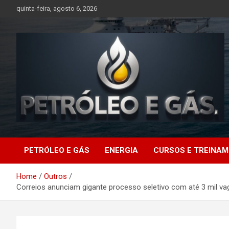
Skip
quinta-feira, agosto 6, 2026
to
content
Petróleo e Gás |
PETRÓLEO E GÁS
ENERGIA
CURSOS E TREINA
Últimas notícias
Home
Outros
relacionadas a
Correios anunciam gigante processo seletivo com até 3 mil vag
petróleo, gás, vagas de