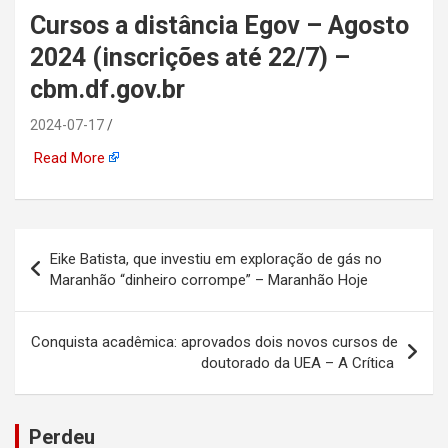
Cursos a distância Egov – Agosto
automotiva, mineração,
2024 (inscrições até 22/7) –
indústria naval, etc
cbm.df.gov.br
2024-07-17
Read More
Navegação
Eike Batista, que investiu em exploração de gás no
de
Maranhão “dinheiro corrompe” – Maranhão Hoje
Post
Conquista acadêmica: aprovados dois novos cursos de
doutorado da UEA – A Crítica
Perdeu