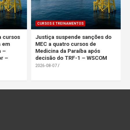
CURSOS E TREINAMENTOS
a cursos
Justiça suspende sanções do
a em
MEC a quatro cursos de
a –
Medicina da Paraíba após
br –
decisão do TRF-1 – WSCOM
2026-08-07