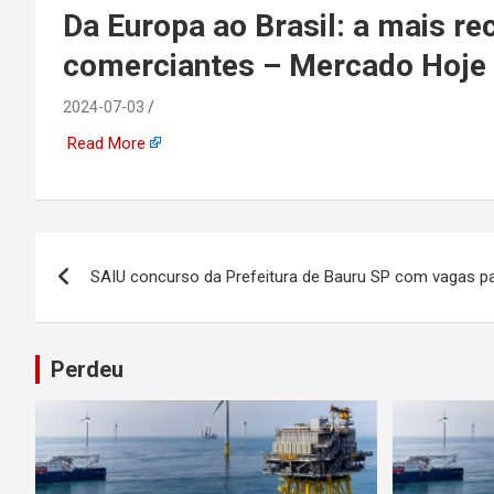
emprego, energia, seto
Da Europa ao Brasil: a mais r
comerciantes – Mercado Hoje 
offshore, economia,
2024-07-03
tecnologia, indústria
Read More
automotiva, mineração,
indústria naval, etc
Navegação
SAIU concurso da Prefeitura de Bauru SP com vagas 
de
Post
Perdeu