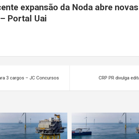
r
ecente expansão da Noda abre novas
– Portal Uai
para 3 cargos – JC Concursos
CRP PR divulga edi