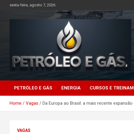
Skip
sexta-feira, agosto 7, 2026
to
content
Petróleo e Gás |
PETRÓLEO E GÁS
ENERGIA
CURSOS E TREINA
Últimas notícias
Home
Vagas
Da Europa ao Brasil: a mais recente expansã
relacionadas a
petróleo, gás, vagas de
VAGAS