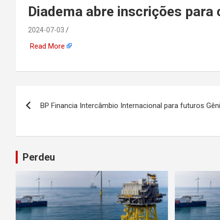
emprego, energia, seto
Diadema abre inscrições par
offshore, economia,
2024-07-03
Read More
tecnologia, indústria
automotiva, mineração,
Navegação
BP Financia Intercâmbio Internacional para futuros Gê
indústria naval, etc
de
Post
Perdeu