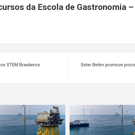
r
a cursos da Escola de Gastronomia
nios STEM Brasileiros
Seter Betim promove proce