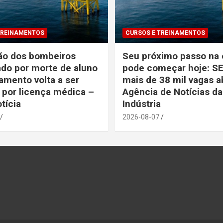
TREINAMENTOS
CURSOS E TREINAMENTOS
ão dos bombeiros
Seu próximo passo na 
ado por morte de aluno
pode começar hoje: S
amento volta a ser
mais de 38 mil vagas a
 por licença médica –
Agência de Notícias da
otícia
Indústria
2026-08-07