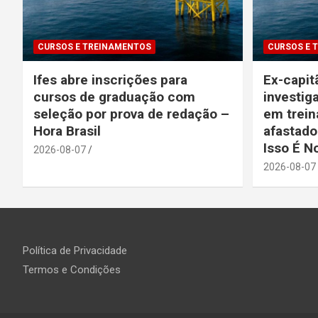
CURSOS E TREINAMENTOS
CURSOS E 
Ifes abre inscrições para
Ex-capit
cursos de graduação com
investig
seleção por prova de redação –
em trein
Hora Brasil
afastado
Isso É N
2026-08-07
2026-08-07
Política de Privacidade
Termos e Condições