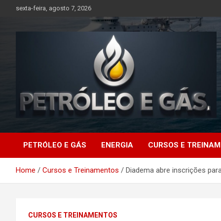
Skip
sexta-feira, agosto 7, 2026
to
content
Petróleo e Gás |
PETRÓLEO E GÁS
ENERGIA
CURSOS E TREINA
Últimas notícias
Home
Cursos e Treinamentos
Diadema abre inscrições pa
relacionadas a
petróleo, gás, vagas de
CURSOS E TREINAMENTOS