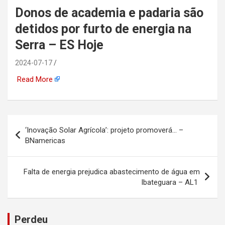
Donos de academia e padaria são
automotiva, mineração,
detidos por furto de energia na
indústria naval, etc
Serra – ES Hoje
2024-07-17
Read More
Navegação
‘Inovação Solar Agrícola’: projeto promoverá… –
de
BNamericas
Post
Falta de energia prejudica abastecimento de água em
Ibateguara – AL1
Perdeu