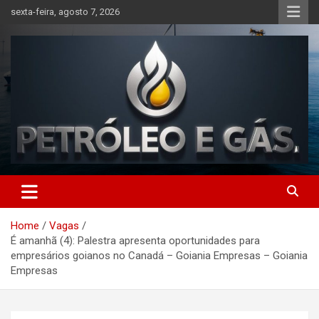
Skip
sexta-feira, agosto 7, 2026
to
content
Petróleo e Gás | Últimas
notícias relacionadas a
Home
Vagas
petróleo, gás, vagas de
É amanhã (4): Palestra apresenta oportunidades para
emprego, energia, setor
empresários goianos no Canadá – Goiania Empresas – Goiania
Empresas
offshore, economia,
tecnologia, indústria