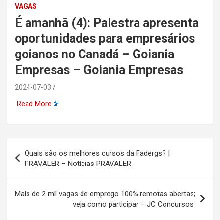
VAGAS
automotiva, mineração,
É amanhã (4): Palestra apresenta
indústria naval, etc
oportunidades para empresários
goianos no Canadá – Goiania
Empresas – Goiania Empresas
2024-07-03
Read More
Navegação
Quais são os melhores cursos da Fadergs? |
de
PRAVALER – Notícias PRAVALER
Post
Mais de 2 mil vagas de emprego 100% remotas abertas;
veja como participar – JC Concursos