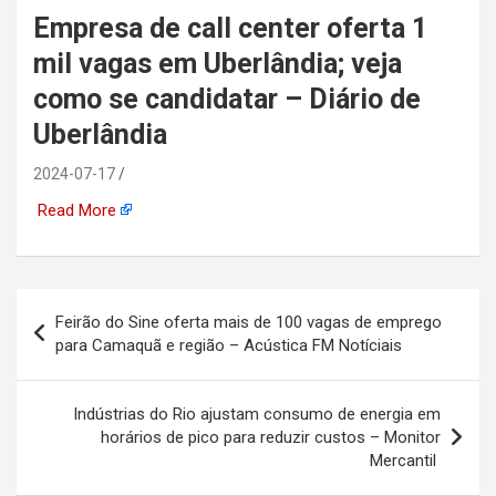
Empresa de call center oferta 1
automotiva, mineração,
mil vagas em Uberlândia; veja
indústria naval, etc
como se candidatar – Diário de
Uberlândia
2024-07-17
Read More
Navegação
Feirão do Sine oferta mais de 100 vagas de emprego
de
para Camaquã e região – Acústica FM Notíciais
Post
Indústrias do Rio ajustam consumo de energia em
horários de pico para reduzir custos – Monitor
Mercantil