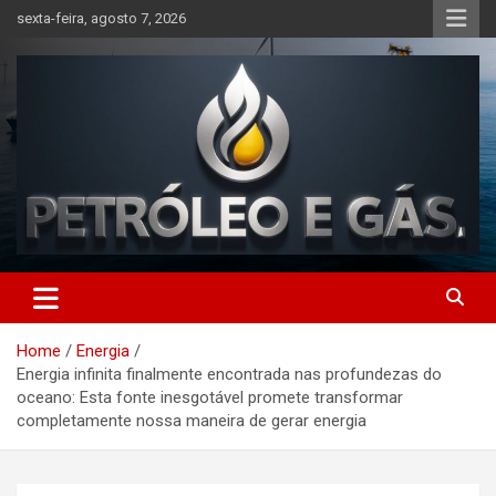
Skip
sexta-feira, agosto 7, 2026
to
content
Petróleo e Gás | Últimas
notícias relacionadas a
Home
Energia
petróleo, gás, vagas de
Energia infinita finalmente encontrada nas profundezas do
emprego, energia, setor
oceano: Esta fonte inesgotável promete transformar
completamente nossa maneira de gerar energia
offshore, economia,
tecnologia, indústria