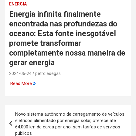
ENERGIA
automotiva, mineração,
Energia infinita finalmente
indústria naval, etc
encontrada nas profundezas do
oceano: Esta fonte inesgotável
promete transformar
completamente nossa maneira de
gerar energia
2024-06-24
petroleoegas
Read More
Navegação
Novo sistema autônomo de carregamento de veículos
de
elétricos alimentado por energia solar, oferece até
64.000 km de carga por ano, sem tarifas de serviços
Post
públicos