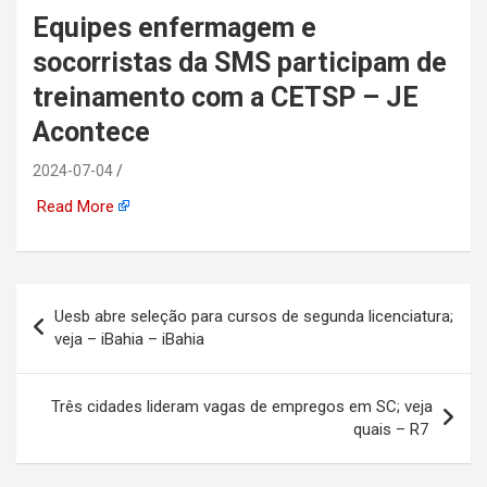
Equipes enfermagem e
automotiva, mineração,
socorristas da SMS participam de
indústria naval, etc
treinamento com a CETSP – JE
Acontece
2024-07-04
Read More
Navegação
Uesb abre seleção para cursos de segunda licenciatura;
de
veja – iBahia – iBahia
Post
Três cidades lideram vagas de empregos em SC; veja
quais – R7