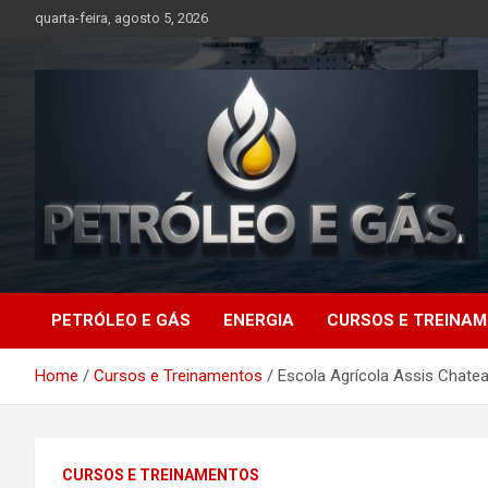
Skip
quarta-feira, agosto 5, 2026
to
content
Petróleo e Gás |
PETRÓLEO E GÁS
ENERGIA
CURSOS E TREINA
Últimas notícias
Home
Cursos e Treinamentos
Escola Agrícola Assis Chate
relacionadas a
petróleo, gás, vagas de
CURSOS E TREINAMENTOS