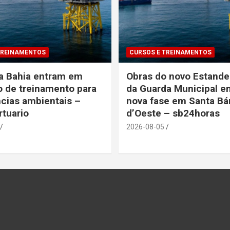
TREINAMENTOS
CURSOS E TREINAMENTOS
a Bahia entram em
Obras do novo Estande
 de treinamento para
da Guarda Municipal 
cias ambientais –
nova fase em Santa Bá
rtuario
d’Oeste – sb24horas
2026-08-05