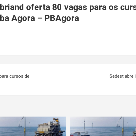
r
briand oferta 80 vagas para os cu
aíba Agora – PBAgora
 para cursos de
Sedest abre 