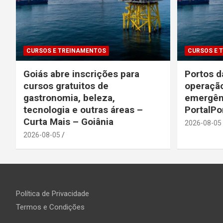
CURSOS E TREINAMENTOS
CURSOS E 
Goiás abre inscrições para
Portos d
cursos gratuitos de
operação
gastronomia, beleza,
emergên
tecnologia e outras áreas –
PortalPo
Curta Mais – Goiânia
2026-08-05
2026-08-05
Política de Privacidade
Termos e Condições