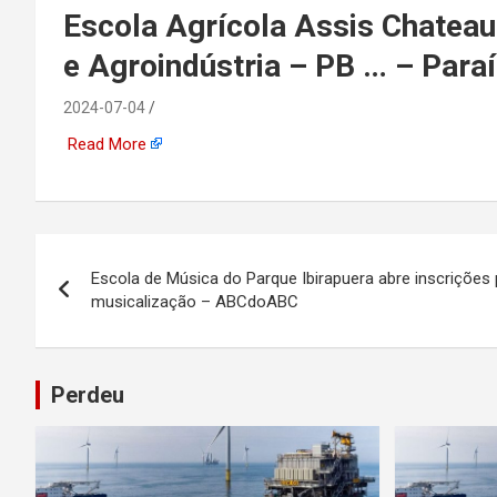
emprego, energia, seto
Escola Agrícola Assis Chateau
e Agroindústria – PB … – Par
offshore, economia,
2024-07-04
tecnologia, indústria
Read More
automotiva, mineração,
indústria naval, etc
Navegação
Escola de Música do Parque Ibirapuera abre inscrições
de
musicalização – ABCdoABC
Post
Perdeu