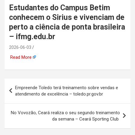
Estudantes do Campus Betim
automotiva, mineração,
conhecem o Sirius e vivenciam de
indústria naval, etc
perto a ciência de ponta brasileira
– ifmg.edu.br
2026-06-03
Read More
Navegação
Empreende Toledo terá treinamento sobre vendas e
de
atendimento de excelência – toledo.pr.gov.br
Post
No Vovozão, Ceará realiza o seu segundo treinamento
da semana – Ceará Sporting Club