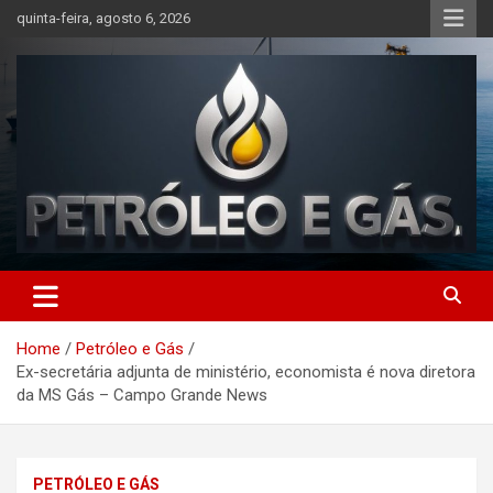
Skip
quinta-feira, agosto 6, 2026
to
content
Petróleo e Gás | Últimas
notícias relacionadas a
Home
Petróleo e Gás
petróleo, gás, vagas de
Ex-secretária adjunta de ministério, economista é nova diretora
emprego, energia, setor
da MS Gás – Campo Grande News
offshore, economia,
tecnologia, indústria
PETRÓLEO E GÁS