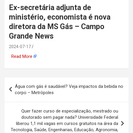
Ex-secretária adjunta de
automotiva, mineração,
ministério, economista é nova
indústria naval, etc
diretora da MS Gás – Campo
Grande News
2024-07-17
Read More
Navegação
Água com gás é saudável? Veja impactos da bebida no
de
corpo – Metrópoles
Post
Quer fazer curso de especialização, mestrado ou
doutorado sem pagar nada? Universidade Federal
liberou 1,1 mil vagas em cursos gratuitos na área da
Tecnologia, Saúde, Engenharias, Educação, Agronomia,