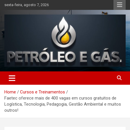
Skip
sexta-feira, agosto 7, 2026
to
content
Petróleo e Gás | Últimas
notícias relacionadas a
Home
Cursos e Treinamentos
petróleo, gás, vagas de
Faetec oferece mais de 400 vagas em cursos gratuitos de
emprego, energia, setor
Logística, Tecnologia, Pedagogia, Gestão Ambiental e muitos
outros!
offshore, economia,
tecnologia, indústria