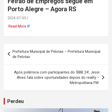
Feirão de Empregos segue em
automotiva, mineração,
Porto Alegre – Agora RS
indústria naval, etc
2024-07-03
Read More
Navegação
Prefeitura Municipal de Pelotas – Prefeitura Municipal
de
de Pelotas
Post
Após polêmica com participantes do ‘BBB 24’, Jessi
Alves fala sobre oportunidades depois do reality –
Metropolitana FM
Perdeu