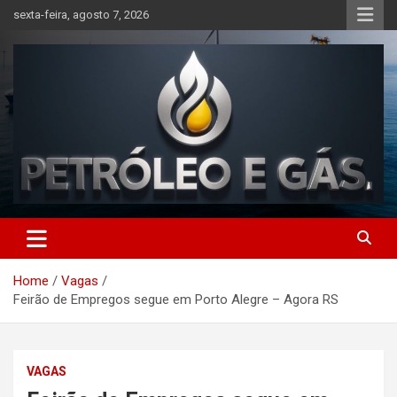
Skip
sexta-feira, agosto 7, 2026
to
content
Petróleo e Gás | Últimas
notícias relacionadas a
Home
Vagas
petróleo, gás, vagas de
Feirão de Empregos segue em Porto Alegre – Agora RS
emprego, energia, setor
offshore, economia,
VAGAS
tecnologia, indústria