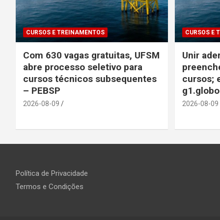
CURSOS E TREINAMENTOS
CURSOS E 
Com 630 vagas gratuitas, UFSM
Unir ade
abre processo seletivo para
preenche
cursos técnicos subsequentes
cursos; 
– PEBSP
g1.glob
2026-08-09
2026-08-09
Política de Privacidade
Termos e Condições