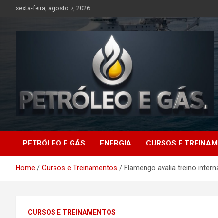
Skip
sexta-feira, agosto 7, 2026
to
content
Petróleo e Gás |
PETRÓLEO E GÁS
ENERGIA
CURSOS E TREINA
Últimas notícias
Home
Cursos e Treinamentos
Flamengo avalia treino inter
relacionadas a
petróleo, gás, vagas de
CURSOS E TREINAMENTOS