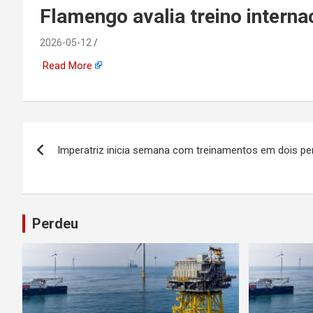
emprego, energia, seto
Flamengo avalia treino interna
offshore, economia,
2026-05-12
Read More
tecnologia, indústria
automotiva, mineração,
Navegação
Imperatriz inicia semana com treinamentos em dois p
indústria naval, etc
de
Post
Perdeu