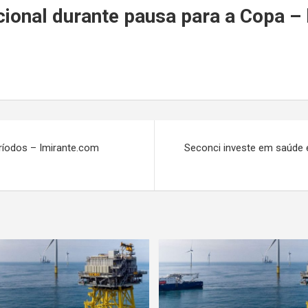
r
cional durante pausa para a Copa –
eríodos – Imirante.com
Seconci investe em saúde e