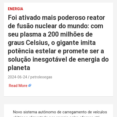
automotiva, mineração,
ENERGIA
Foi ativado mais poderoso reator
indústria naval, etc
de fusão nuclear do mundo: com
seu plasma a 200 milhões de
graus Celsius, o gigante imita
potência estelar e promete ser a
solução inesgotável de energia do
planeta
2024-06-24
petroleoegas
Read More
Navegação
Novo sistema autônomo de carregamento de veículos
de