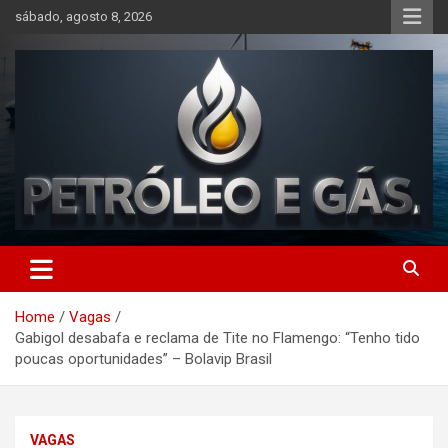
Skip
sábado, agosto 8, 2026
to
content
Petróleo e Gás | Últimas
notícias relacionadas a
Home
Vagas
petróleo, gás, vagas de
Gabigol desabafa e reclama de Tite no Flamengo: “Tenho tido
emprego, energia, setor
poucas oportunidades” – Bolavip Brasil
offshore, economia,
tecnologia, indústria
VAGAS