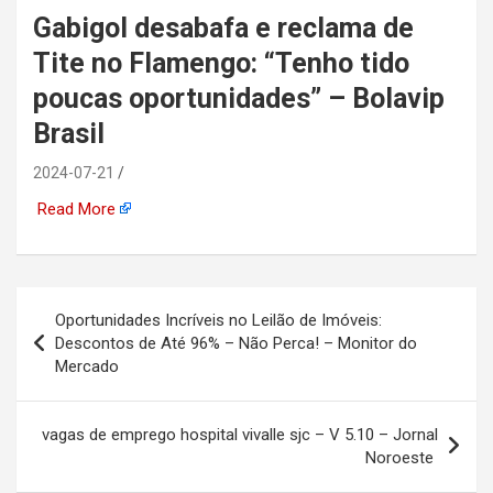
Gabigol desabafa e reclama de
automotiva, mineração,
Tite no Flamengo: “Tenho tido
indústria naval, etc
poucas oportunidades” – Bolavip
Brasil
2024-07-21
Read More
Navegação
Oportunidades Incríveis no Leilão de Imóveis:
de
Descontos de Até 96% – Não Perca! – Monitor do
Mercado
Post
vagas de emprego hospital vivalle sjc – V 5.10 – Jornal
Noroeste