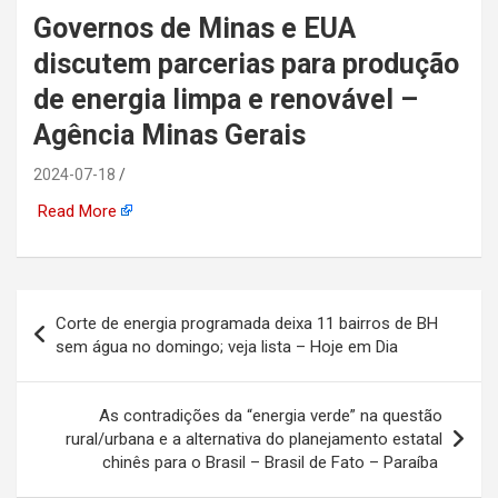
Governos de Minas e EUA
automotiva, mineração,
discutem parcerias para produção
indústria naval, etc
de energia limpa e renovável –
Agência Minas Gerais
2024-07-18
Read More
Navegação
Corte de energia programada deixa 11 bairros de BH
de
sem água no domingo; veja lista – Hoje em Dia
Post
As contradições da “energia verde” na questão
rural/urbana e a alternativa do planejamento estatal
chinês para o Brasil – Brasil de Fato – Paraíba